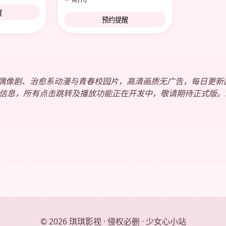
醒
预约提醒
甜蜜偶像剧、治愈系动漫与青春校园片，高清画质无广告，每日更
信息，所有点击跳转及播放功能正在开发中，敬请期待正式版。
© 2026 琪琪影视 · 侵权必删 · 少女心小站