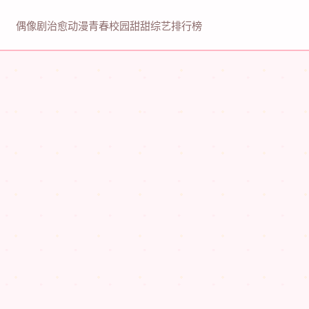
偶像剧
治愈动漫
青春校园
甜甜综艺
排行榜