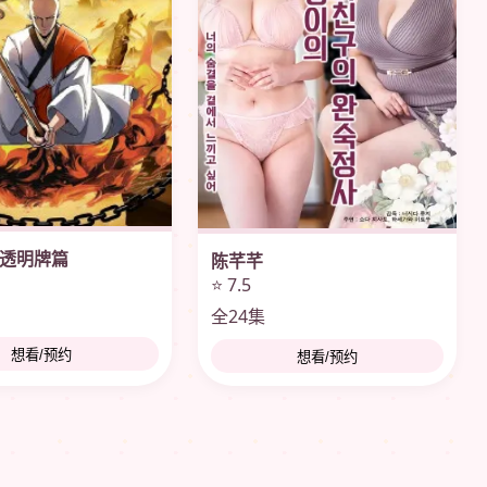
 透明牌篇
陈芊芊
⭐ 7.5
全24集
想看/预约
想看/预约