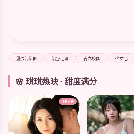
甜蜜偶像剧
治愈动漫
青春校园
少女心
🌸 琪琪热映 · 甜度满分
今日更新