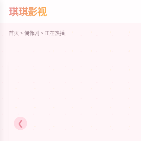
真
琪琪影视
立
即
观
看
首页 > 偶像剧 > 正在热播
❮