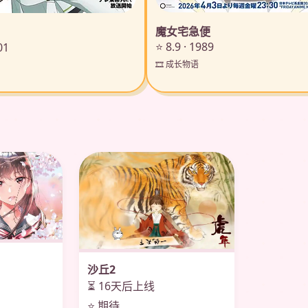
魔女宅急便
⭐ 8.9 · 1989
01
🎞️ 成长物语
沙丘2
⏳ 16天后上线
⭐ 期待