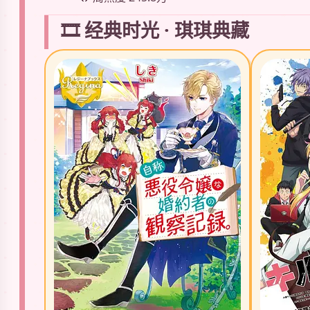
🎞️ 经典时光 · 琪琪典藏