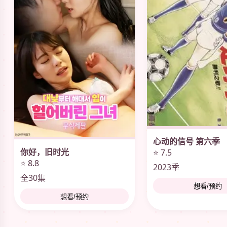
心动的信号 第六季
你好，旧时光
⭐ 7.5
⭐ 8.8
2023季
全30集
想看/预约
想看/预约