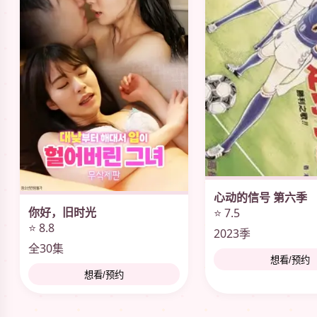
心动的信号 第六季
你好，旧时光
⭐ 7.5
⭐ 8.8
2023季
全30集
想看/预约
想看/预约