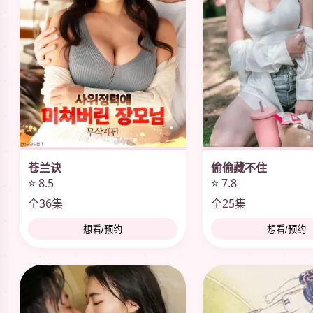
苍兰诀
偷偷藏不住
⭐ 8.5
⭐ 7.8
全36集
全25集
想看/预约
想看/预约